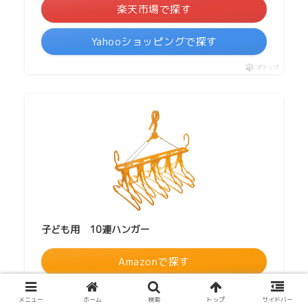
楽天市場で探す
Yahooショッピングで探す
ポチップ
子ども用 10連ハンガー
Amazonで探す
楽天市場で探す
メニュー
ホーム
検索
トップ
サイドバー