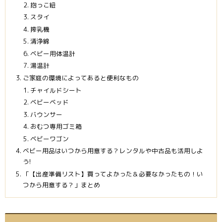
抱っこ紐
スタイ
搾乳機
清浄綿
ベビー用体温計
湯温計
ご家庭の環境によってあると便利なもの
チャイルドシート
ベビーベッド
バウンサー
おむつ専用ゴミ箱
ベビーワゴン
ベビー用品はいつから用意する？レンタルや中古品も活用しよ
う!
「【出産準備リスト】買ってよかった＆必要なかったもの！い
つから用意する？」まとめ