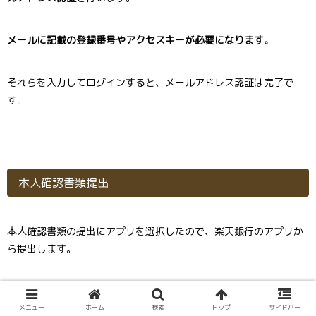
メールに記載の登録番号やアクセスキーが必要になります。
それらを入力してログインすると、メールアドレス認証は完了で
す。
本人確認書類提出
本人確認書類の提出にアプリを選択したので、楽天銀行のアプリか
ら提出します。
楽天銀行
メニュー
ホーム
検索
トップ
サイドバー
開発元:
楽天銀行株式会社
posted with
アプリーチ