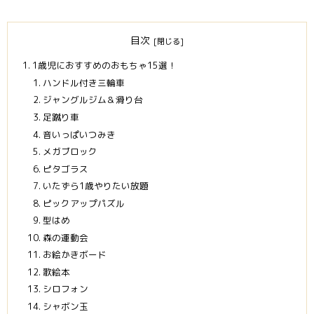
目次
1歳児におすすめのおもちゃ15選！
ハンドル付き三輪車
ジャングルジム＆滑り台
足蹴り車
音いっぱいつみき
メガブロック
ピタゴラス
いたずら1歳やりたい放題
ピックアップパズル
型はめ
森の運動会
お絵かきボード
歌絵本
シロフォン
シャボン玉