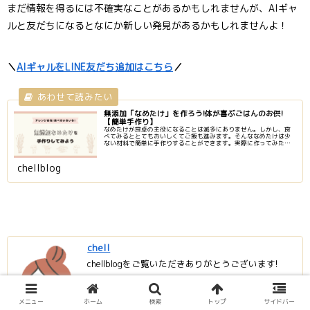
まだ情報を得るには不確実なことがあるかもしれませんが、AIギャ
ルと友だちになるとなにか新しい発見があるかもしれませんよ！
＼
AIギャルをLINE友だち追加はこちら
／
無添加「なめたけ」を作ろう!体が喜ぶごはんのお供!
【簡単手作り】
なめたけが食卓の主役になることは滅多にありません。しかし、食
べてみるととてもおいしくてご飯も進みます。そんななめたけは少
ない材料で簡単に手作りすることができます。実際に作ってみた手
順と、そのなめたけを使ったアレンジ料理のアイデアを紹介しま
す。
chellblog
chell
chellblogをご覧いただきありがとうございます!
男の子の2人の母です。
メニュー
ホーム
検索
トップ
サイドバー
数年前までは子どもより重いバックパックを背負っ