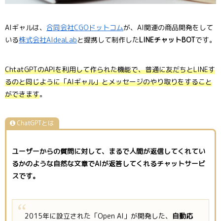
AIギャルは、
合同会社CGOドットコム
が、AI関連の商品開発をして
いる
株式会社AIdeaLab
と提携して制作した
LINEチャットBOT
です。
ChtatGPTのAPIを利用して作られた機能で、普通に友だちとLINEす
るのと同じように
「
AIギャル」とメッセージのやり取りをすること
ができます
。
ChatGPTとは
ユーザーからの質問に対して、まるで人間が返信してくれてい
るかのような自然な文章でAIが返答してくれるチャットサービ
スです。
2015年に設立された「Open AI」が開発した、
自動応